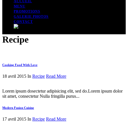
ACCUEIL
MENU
PROMOTIONS
GALERIE PHOTOS
CONTACT
Recipe
Cooking Food With Love
18 avril 2015 In
Recipe
Read More
Lorem ipsum dosectetur adipisicing elit, sed do.Lorem ipsum dolor
sit amet, consectetur Nulla fringilla purus...
Modern Fusion Cuisine
17 avril 2015 In
Recipe
Read More