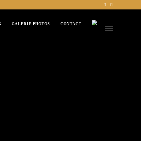
S
GALERIE PHOTOS
CONTACT