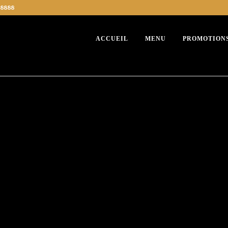
.8888
ACCUEIL
MENU
PROMOTION