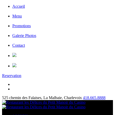
Accueil
Menu
Promotions
Galerie Photos
Contact
Reservation
525 chemin des Falaises, La Malbaie, Charlevoix
418.665.8888